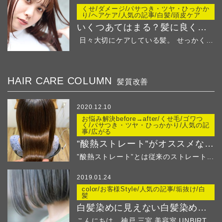
くせ/ダメージ/パサつき・ツヤ・ひっかか
り/ヘアケア/人気の記事/白髪/頭皮ケア
いくつあてはまる？髪に良くないことリストでチェック
日々大切にケアしている髪。 せっかくの綺麗な髪...
HAIR CARE COLUMN
髪質改善
2020.12.10
お悩み解決before→after/くせ毛/ゴワつ
く/パサつき・ツヤ・ひっかかり/人気の記
事/広がる
”酸熱ストレート”がオススメなのはこんな方！
”酸熱ストレート”とは従来のストレート...
2019.01.24
color/お客様Style/人気の記事/垢抜け/白
髪
白髪染めに見えない白髪染め ２
こんにちは、神戸 三宮 美容室 UNBIRTHD...