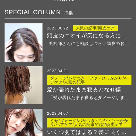
SPECIAL COLUMN
特集
人気の記事/頭皮ケア
2023.06.22
頭皮のニオイが気になる方におすすめ！
美容師さんにも相談しづらい頭皮のお悩み・・・ &...
2023.04.21
ダメージ/パサつき・ツヤ・ひっかかり/ヘ
アケア/人気の記事
髪が濡れたまま寝るとなぜ傷む？
「髪が濡れたまま寝るとダメージしますよ」と美容師さ...
2023.04.07
くせ/ダメージ/パサつき・ツヤ・ひっかか
り/ヘアケア/人気の記事/白髪/頭皮ケア
いくつあてはまる？髪に良くないことリストでチェック