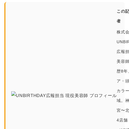
この
者
株式
UNBI
広報
美容
歴8年
ア・
カラ
域。
宮〜
4店舗