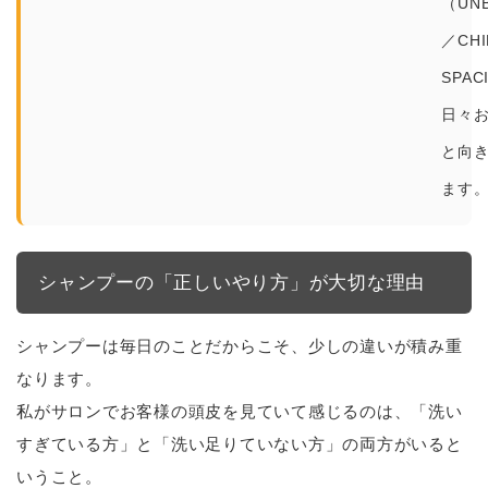
（UNB
／CHI
SPA
日々
と向
ます
シャンプーの「正しいやり方」が大切な理由
シャンプーは毎日のことだからこそ、少しの違いが積み重
なります。
私がサロンでお客様の頭皮を見ていて感じるのは、「洗い
すぎている方」と「洗い足りていない方」の両方がいると
いうこと。