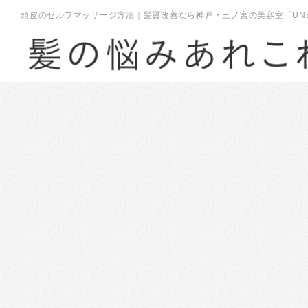
頭皮のセルフマッサージ方法｜髪質改善なら神戸・三ノ宮の美容室「UNBI