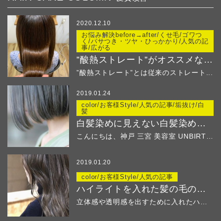
2020.12.10
お悩み解決before→after/くせ毛/ゴワつ
く/パサつき・ツヤ・ひっかかり/人気の記
事/広がる
”酸熱ストレート”がオススメなのはこんな方！
”酸熱ストレート”とは従来のストレート...
2019.01.24
color/お客様Style/人気の記事/垢抜け/白
髪
白髪染めに見えない白髪染め ２
こんにちは、神戸 三宮 美容室 UNBIRTHD...
2019.01.20
color/お客様Style/人気の記事
ハイライトを入れた髪の毛のその後
立体感や透明感を出すために入れたハイ...