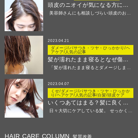
頭皮のニオイが気になる方におすすめ！
美容師さんにも相談しづらい頭皮のお悩み・・・ &...
2023.04.21
ダメージ/パサつき・ツヤ・ひっかかり/ヘ
アケア/人気の記事
髪が濡れたまま寝るとなぜ傷む？
「髪が濡れたまま寝るとダメージしますよ」と美容師さ...
2023.04.07
くせ/ダメージ/パサつき・ツヤ・ひっかか
り/ヘアケア/人気の記事/白髪/頭皮ケア
いくつあてはまる？髪に良くないことリストでチェック
日々大切にケアしている髪。 せっかくの綺麗な髪...
HAIR CARE COLUMN
髪質改善