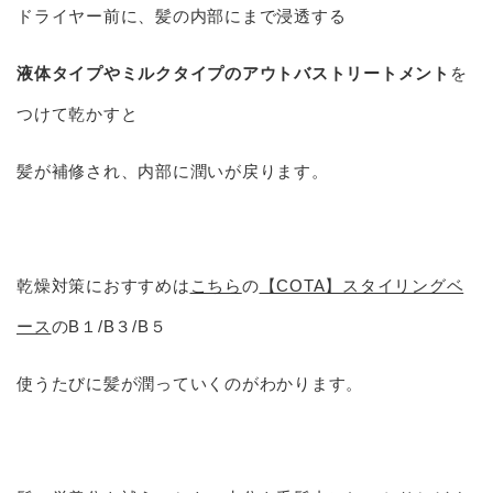
ドライヤー前に、髪の内部にまで浸透する
液体タイプやミルクタイプのアウトバストリートメント
を
つけて乾かすと
髪が補修され、内部に潤いが戻ります。
乾燥対策におすすめは
こちら
の
【COTA】スタイリングベ
ース
のB１/B３/B５
使うたびに髪が潤っていくのがわかります。