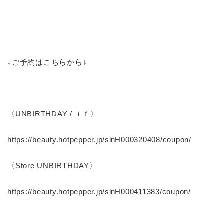
↓ご予約はこちらから↓
〈UNBIRTHDAY / ｉｆ〉
https://beauty.hotpepper.jp/slnH000320408/coupon/
〈Store UNBIRTHDAY〉
https://beauty.hotpepper.jp/slnH000411383/coupon/