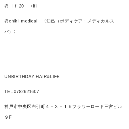
@_i_f_20 〈if〉
@chiki_medical 〈知己（ボディケア・メディカルス
パ）〉
UNBIRTHDAY HAIR&LIFE
TEL 0782621607
神戸市中央区布引町４－３－１５フラワーロード三宮ビル
９F