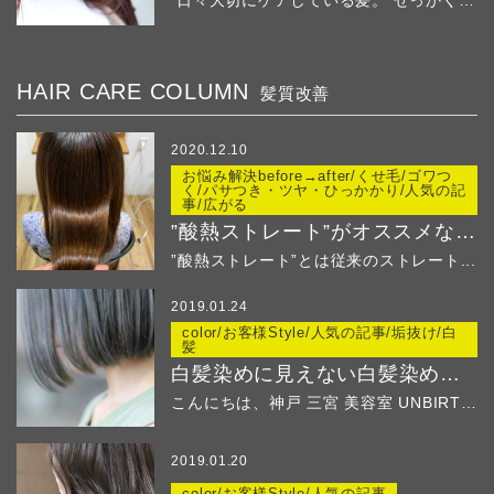
日々大切にケアしている髪。 せっかくの綺麗な髪...
HAIR CARE COLUMN
髪質改善
2020.12.10
お悩み解決before→after/くせ毛/ゴワつ
く/パサつき・ツヤ・ひっかかり/人気の記
事/広がる
”酸熱ストレート”がオススメなのはこんな方！
”酸熱ストレート”とは従来のストレート...
2019.01.24
color/お客様Style/人気の記事/垢抜け/白
髪
白髪染めに見えない白髪染め ２
こんにちは、神戸 三宮 美容室 UNBIRTHD...
2019.01.20
color/お客様Style/人気の記事