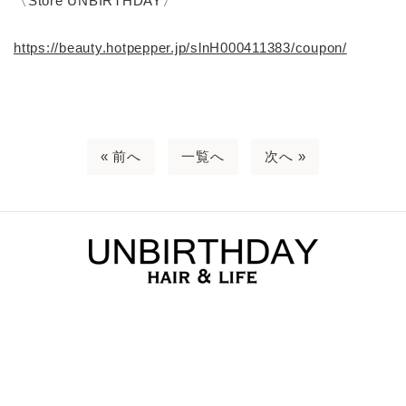
〈Store UNBIRTHDAY〉
https://beauty.hotpepper.jp/slnH000411383/coupon/
« 前へ
一覧へ
次へ »