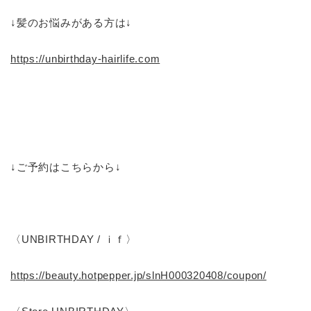
↓髪のお悩みがある方は↓
https://unbirthday-hairlife.com
↓ご予約はこちらから↓
〈UNBIRTHDAY / ｉｆ〉
https://beauty.hotpepper.jp/slnH000320408/coupon/