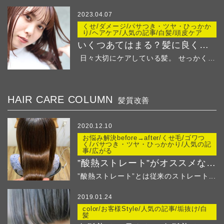
2023.04.07
くせ/ダメージ/パサつき・ツヤ・ひっかか
り/ヘアケア/人気の記事/白髪/頭皮ケア
いくつあてはまる？髪に良くないことリストでチェック
日々大切にケアしている髪。 せっかくの綺麗な髪...
HAIR CARE COLUMN
髪質改善
2020.12.10
お悩み解決before→after/くせ毛/ゴワつ
く/パサつき・ツヤ・ひっかかり/人気の記
事/広がる
”酸熱ストレート”がオススメなのはこんな方！
”酸熱ストレート”とは従来のストレート...
2019.01.24
color/お客様Style/人気の記事/垢抜け/白
髪