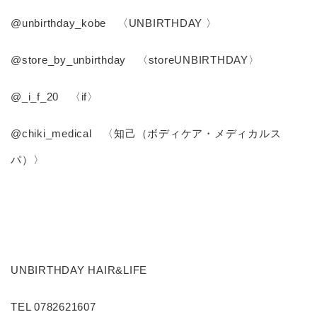
@unbirthday_kobe 〈UNBIRTHDAY 〉
@store_by_unbirthday 〈storeUNBIRTHDAY〉
@_i_f_20 〈if〉
@chiki_medical 〈知己（ボディケア・メディカルス
パ）〉
UNBIRTHDAY HAIR&LIFE
TEL 0782621607