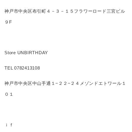
神戸市中央区布引町４－３－１５フラワーロード三宮ビル
９F
Store UNBIRTHDAY
TEL 0782413108
神戸市中央区中山手通１−２２−２４メゾンドエトワール１
０１
ｉｆ