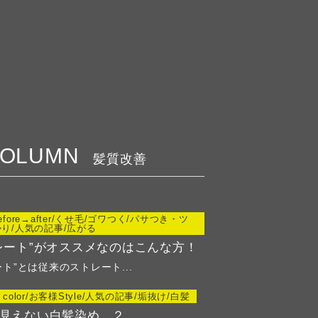
COLUMN
髪質改善
fore→after/くせ毛/ゴワつく/パサつき・ツ
り/人気の記事/広がる
レート”がオススメなのはこんな方！
ト”とは従来のストレート...
color/お客様Style/人気の記事/垢抜け/白髪
見えない白髪染め ２