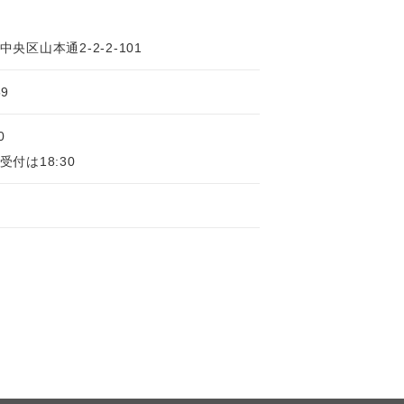
央区山本通2-2-2-101
59
0
付は18:30