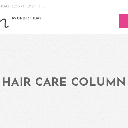
HDAY（アンバースデー）」
by UNBIRTHDAY
HAIR CARE COLUMN