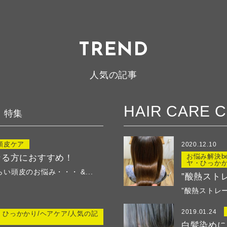
TREND
人気の記事
HAIR CARE 
特集
頭皮ケア
2020.12.10
お悩み解決be
なる方におすすめ！
ヤ・ひっかか
頭皮のお悩み・・・ &...
”酸熱スト
”酸熱ストレー
2019.01.24
・ひっかかり/ヘアケア/人気の記
白髪染めに