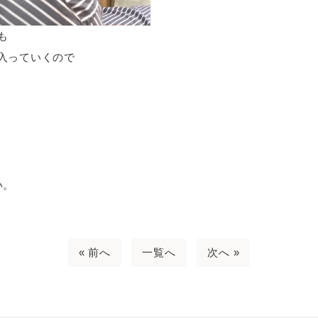
も
入っていくので
い。
« 前へ
一覧へ
次へ »