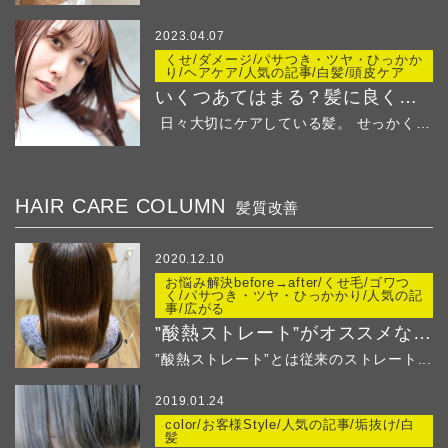
2023.04.07
くせ/ダメージ/パサつき・ツヤ・ひっかか
り/ヘアケア/人気の記事/白髪/頭皮ケア
いくつあてはまる？髪に良くないことリストでチェック
日々大切にケアしている髪。 せっかくの綺麗な髪...
HAIR CARE COLUMN
髪質改善
2020.12.10
お悩み解決before→after/くせ毛/ゴワつ
く/パサつき・ツヤ・ひっかかり/人気の記
事/広がる
”酸熱ストレート”がオススメなのはこんな方！
”酸熱ストレート”とは従来のストレート...
2019.01.24
color/お客様Style/人気の記事/垢抜け/白
髪