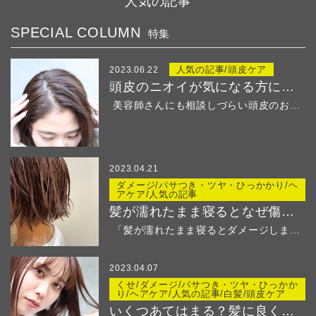
人気の記事
SPECIAL COLUMN
特集
人気の記事/頭皮ケア
2023.06.22
頭皮のニオイが気になる方におすすめ！
美容師さんにも相談しづらい頭皮のお悩み・・・ &...
2023.04.21
ダメージ/パサつき・ツヤ・ひっかかり/ヘ
アケア/人気の記事
髪が濡れたまま寝るとなぜ傷む？
「髪が濡れたまま寝るとダメージしますよ」と美容師さ...
2023.04.07
くせ/ダメージ/パサつき・ツヤ・ひっかか
り/ヘアケア/人気の記事/白髪/頭皮ケア
いくつあてはまる？髪に良くないことリストでチェック