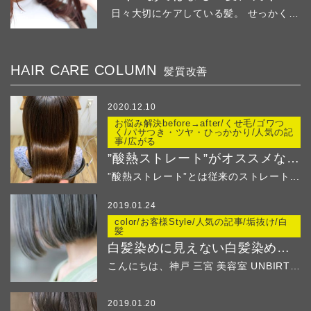
日々大切にケアしている髪。 せっかくの綺麗な髪...
HAIR CARE COLUMN
髪質改善
2020.12.10
お悩み解決before→after/くせ毛/ゴワつ
く/パサつき・ツヤ・ひっかかり/人気の記
事/広がる
”酸熱ストレート”がオススメなのはこんな方！
”酸熱ストレート”とは従来のストレート...
2019.01.24
color/お客様Style/人気の記事/垢抜け/白
髪
白髪染めに見えない白髪染め ２
こんにちは、神戸 三宮 美容室 UNBIRTHD...
2019.01.20