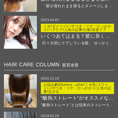
「髪が濡れたまま寝るとダメージしますよ」と美容師さ...
2023.04.07
くせ/ダメージ/パサつき・ツヤ・ひっかか
り/ヘアケア/人気の記事/白髪/頭皮ケア
いくつあてはまる？髪に良くないことリストでチェック
日々大切にケアしている髪。 せっかくの綺麗な髪...
HAIR CARE COLUMN
髪質改善
2020.12.10
お悩み解決before→after/くせ毛/ゴワつ
く/パサつき・ツヤ・ひっかかり/人気の記
事/広がる
”酸熱ストレート”がオススメなのはこんな方！
”酸熱ストレート”とは従来のストレート...
2019.01.24