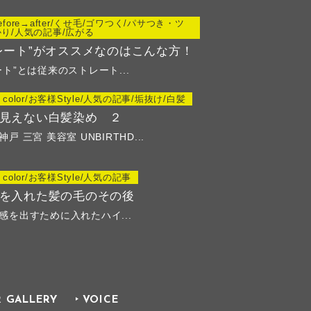
fore→after/くせ毛/ゴワつく/パサつき・ツ
り/人気の記事/広がる
レート”がオススメなのはこんな方！
ト”とは従来のストレート...
color/お客様Style/人気の記事/垢抜け/白髪
見えない白髪染め ２
 三宮 美容室 UNBIRTHD...
color/お客様Style/人気の記事
を入れた髪の毛のその後
感を出すために入れたハイ...
R GALLERY
VOICE