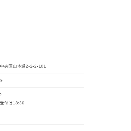
央区山本通2-2-2-101
59
0
付は18:30