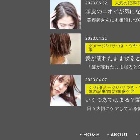
人気の記事/
2023.06.22
頭皮のニオイが気に
美容師さんにも相談しづらい
2023.04.21
ダメージ/パサつき・ツヤ
事
髪が濡れたまま寝る
2023.04.07
くせ/ダメージ/パサつき・
気の記事/白髪/頭皮ケア
日々大切にケアしている髪。
HOME
ABOUT