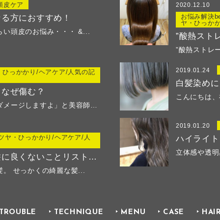
頭皮ケア
2020.12.10
お悩み解決be
なる方におすすめ！
ヤ・ひっかか
頭皮のお悩み・・・ &...
”酸熱スト
”酸熱ストレー
2019.01.24
・ひっかかり/ヘアケア/人気の記
白髪染めに
となぜ傷む？
こんにちは、神戸
「髪が濡れたまま寝るとダメージしますよ」と美容師さ...
2019.01.20
ツヤ・ひっかかり/ヘアケア/人
ハイライト
立体感や透明
いくつあてはまる？髪に良くないことリストでチェック
 せっかくの綺麗な髪...
TROUBLE
TECHNIQUE
MENU
CASE
HAI