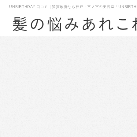
UNBIRTHDAY 口コミ｜髪質改善なら神戸・三ノ宮の美容室「UNBIRT