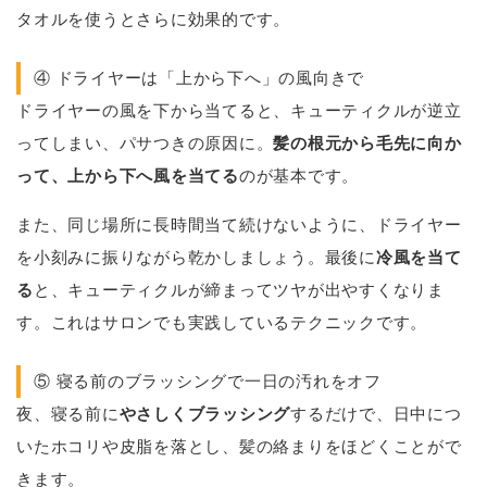
タオルを使うとさらに効果的です。
④ ドライヤーは「上から下へ」の風向きで
ドライヤーの風を下から当てると、キューティクルが逆立
ってしまい、パサつきの原因に。
髪の根元から毛先に向か
って、上から下へ風を当てる
のが基本です。
また、同じ場所に長時間当て続けないように、ドライヤー
を小刻みに振りながら乾かしましょう。最後に
冷風を当て
る
と、キューティクルが締まってツヤが出やすくなりま
す。これはサロンでも実践しているテクニックです。
⑤ 寝る前のブラッシングで一日の汚れをオフ
夜、寝る前に
やさしくブラッシング
するだけで、日中につ
いたホコリや皮脂を落とし、髪の絡まりをほどくことがで
きます。