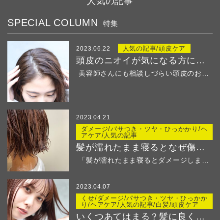
人気の記事
SPECIAL COLUMN
特集
人気の記事/頭皮ケア
2023.06.22
頭皮のニオイが気になる方におすすめ！
美容師さんにも相談しづらい頭皮のお悩み・・・ &...
2023.04.21
ダメージ/パサつき・ツヤ・ひっかかり/ヘ
アケア/人気の記事
髪が濡れたまま寝るとなぜ傷む？
「髪が濡れたまま寝るとダメージしますよ」と美容師さ...
2023.04.07
くせ/ダメージ/パサつき・ツヤ・ひっかか
り/ヘアケア/人気の記事/白髪/頭皮ケア
いくつあてはまる？髪に良くないことリストでチェック