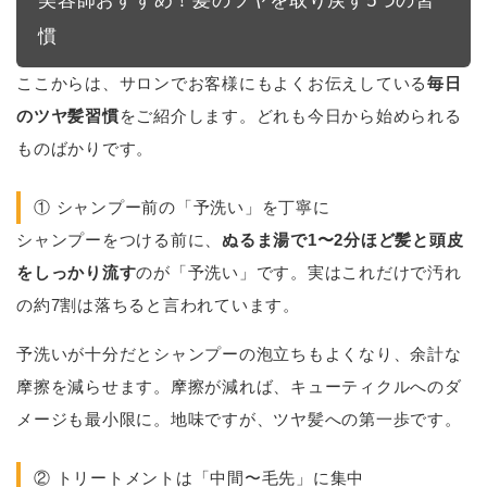
美容師おすすめ！髪のツヤを取り戻す5つの習
慣
ここからは、サロンでお客様にもよくお伝えしている
毎日
のツヤ髪習慣
をご紹介します。どれも今日から始められる
ものばかりです。
① シャンプー前の「予洗い」を丁寧に
シャンプーをつける前に、
ぬるま湯で1〜2分ほど髪と頭皮
をしっかり流す
のが「予洗い」です。実はこれだけで汚れ
の約7割は落ちると言われています。
予洗いが十分だとシャンプーの泡立ちもよくなり、余計な
摩擦を減らせます。摩擦が減れば、キューティクルへのダ
メージも最小限に。地味ですが、ツヤ髪への第一歩です。
② トリートメントは「中間〜毛先」に集中