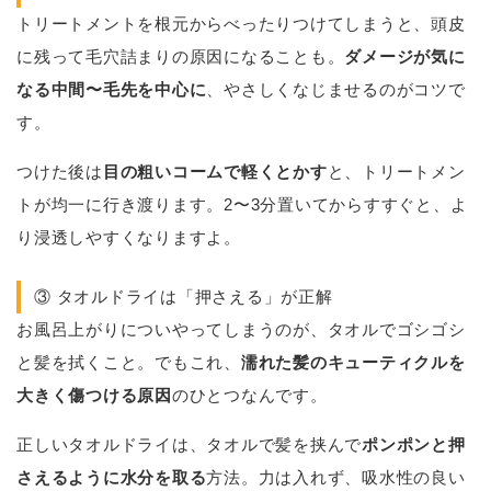
トリートメントを根元からべったりつけてしまうと、頭皮
に残って毛穴詰まりの原因になることも。
ダメージが気に
なる中間〜毛先を中心に
、やさしくなじませるのがコツで
す。
つけた後は
目の粗いコームで軽くとかす
と、トリートメン
トが均一に行き渡ります。2〜3分置いてからすすぐと、よ
り浸透しやすくなりますよ。
③ タオルドライは「押さえる」が正解
お風呂上がりについやってしまうのが、タオルでゴシゴシ
と髪を拭くこと。でもこれ、
濡れた髪のキューティクルを
大きく傷つける原因
のひとつなんです。
正しいタオルドライは、タオルで髪を挟んで
ポンポンと押
さえるように水分を取る
方法。力は入れず、吸水性の良い