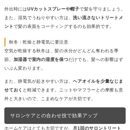
外出時には
UVカットスプレーや帽子
で髪を守りましょう。
また、湿気でうねりやすい方は、
洗い流さないトリートメ
ント
で髪の表面をコーティングするのも効果的です。
秋冬：乾燥と静電気に要注意
空気が乾燥する秋冬は、髪の水分がどんどん奪われる季
節。
加湿器で室内の湿度を保つ
だけでも、髪への影響はず
いぶん変わります。
また、静電気が起きやすい方は、
ヘアオイルを少量なじま
せておく
と軽減できます。ニットやマフラーとの摩擦も意
外と大きいので、こまめなケアが大切です。
サロンケアとの合わせ技で効果アップ
ホームケアはとても大切ですが、
月1回のサロントリート