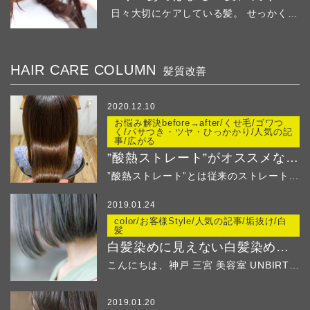
日々大切にケアしている髪。 せっかくの綺麗な髪...
HAIR CARE COLUMN
髪質改善
2020.12.10
お悩み解決before→after/くせ毛/ゴワつ
く/パサつき・ツヤ・ひっかかり/人気の記
事/広がる
”酸熱ストレート”がオススメなのはこんな方！
”酸熱ストレート”とは従来のストレート...
2019.01.24
color/お客様Style/人気の記事/垢抜け/白
髪
白髪染めに見えない白髪染め ２
こんにちは、神戸 三宮 美容室 UNBIRTHD...
2019.01.20