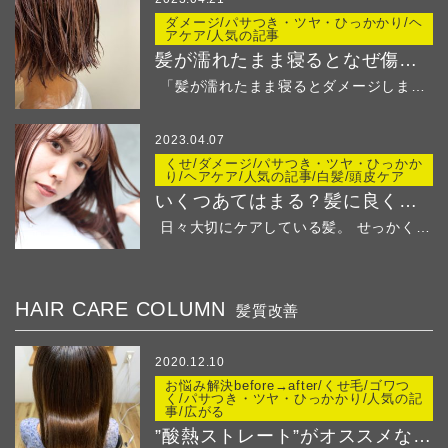
ダメージ/パサつき・ツヤ・ひっかかり/ヘ
アケア/人気の記事
髪が濡れたまま寝るとなぜ傷む？
「髪が濡れたまま寝るとダメージしますよ」と美容師さ...
2023.04.07
くせ/ダメージ/パサつき・ツヤ・ひっかか
り/ヘアケア/人気の記事/白髪/頭皮ケア
いくつあてはまる？髪に良くないことリストでチェック
日々大切にケアしている髪。 せっかくの綺麗な髪...
HAIR CARE COLUMN
髪質改善
2020.12.10
お悩み解決before→after/くせ毛/ゴワつ
く/パサつき・ツヤ・ひっかかり/人気の記
事/広がる
”酸熱ストレート”がオススメなのはこんな方！