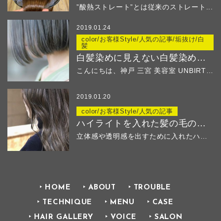
”酸熱ストレート”とは従来のストレート...
2019.01.24
color/お客様Style/人気の記事/垢抜け/白
髪
白髪染めに見えない白髪染め ２
こんにちは、神戸 三宮 美容室 UNBIRTHD...
2019.01.20
color/お客様Style/人気の記事
ハイライトを入れた髪の毛のその後
立体感や透明感を出すために入れたハイ...
HOME
ABOUT
TROUBLE
TECHNIQUE
MENU
CASE
HAIR GALLERY
VOICE
SALON